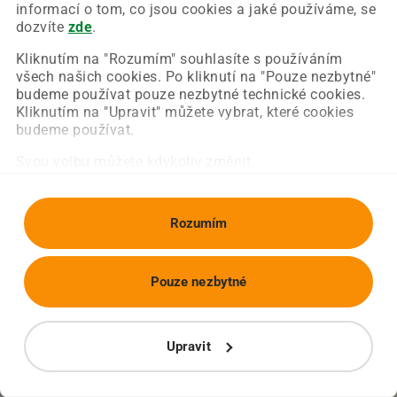
Chyba nastala na naší straně a už ji opravujeme.
informací o tom, co jsou cookies a jaké používáme, se
Zkuste prosím znovu načíst požadovanou stránku.
dozvíte
zde
.
Kliknutím na "Rozumím" souhlasíte s používáním
všech našich cookies. Po kliknutí na "Pouze nezbytné"
Obnovit stránku
Úvodní strana
budeme používat pouze nezbytné technické cookies.
Kliknutím na "Upravit" můžete vybrat, které cookies
budeme používat.
Svou volbu můžete kdykoliv změnit.
Rozumím
Pouze nezbytné
Upravit