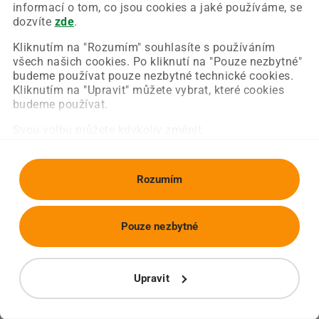
Chyba nastala na naší straně a už ji opravujeme.
informací o tom, co jsou cookies a jaké používáme, se
Zkuste prosím znovu načíst požadovanou stránku.
dozvíte
zde
.
Kliknutím na "Rozumím" souhlasíte s používáním
všech našich cookies. Po kliknutí na "Pouze nezbytné"
Obnovit stránku
Úvodní strana
budeme používat pouze nezbytné technické cookies.
Kliknutím na "Upravit" můžete vybrat, které cookies
budeme používat.
Svou volbu můžete kdykoliv změnit.
Rozumím
Pouze nezbytné
Upravit