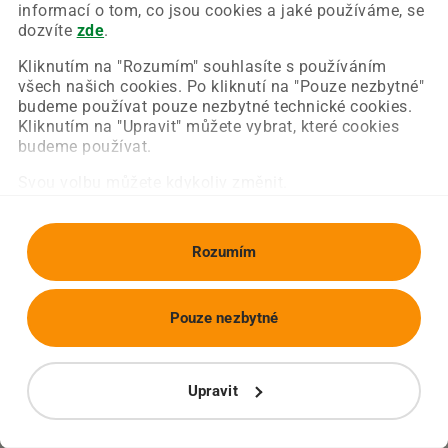
Chyba nastala na naší straně a už ji opravujeme.
informací o tom, co jsou cookies a jaké používáme, se
Zkuste prosím znovu načíst požadovanou stránku.
dozvíte
zde
.
Kliknutím na "Rozumím" souhlasíte s používáním
všech našich cookies. Po kliknutí na "Pouze nezbytné"
Obnovit stránku
Úvodní strana
budeme používat pouze nezbytné technické cookies.
Kliknutím na "Upravit" můžete vybrat, které cookies
budeme používat.
Svou volbu můžete kdykoliv změnit.
Rozumím
Pouze nezbytné
Upravit