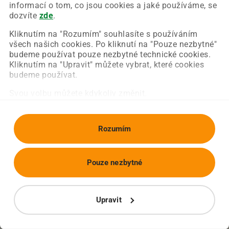
Chyba nastala na naší straně a už ji opravujeme.
informací o tom, co jsou cookies a jaké používáme, se
Zkuste prosím znovu načíst požadovanou stránku.
dozvíte
zde
.
Kliknutím na "Rozumím" souhlasíte s používáním
všech našich cookies. Po kliknutí na "Pouze nezbytné"
Obnovit stránku
Úvodní strana
budeme používat pouze nezbytné technické cookies.
Kliknutím na "Upravit" můžete vybrat, které cookies
budeme používat.
Svou volbu můžete kdykoliv změnit.
Rozumím
Pouze nezbytné
Upravit