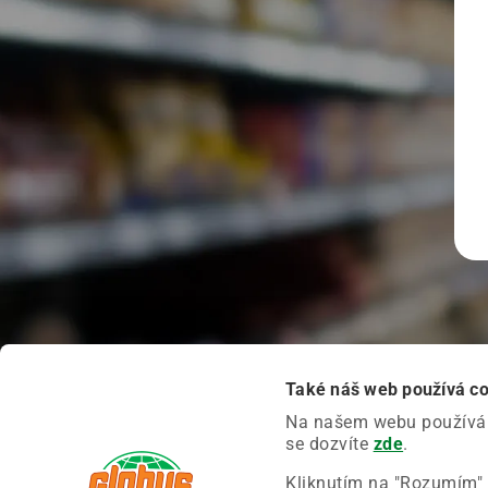
Také náš web používá c
Na našem webu používáme
se dozvíte
zde
.
Kliknutím na "Rozumím" 