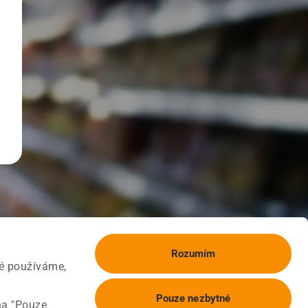
Rozumím
ké používáme,
Pouze nezbytné
na "Pouze