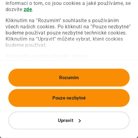
Chyba nastala na naší straně a už ji opravujeme.
informací o tom, co jsou cookies a jaké používáme, se
Zkuste prosím znovu načíst požadovanou stránku.
dozvíte
zde
.
Kliknutím na "Rozumím" souhlasíte s používáním
všech našich cookies. Po kliknutí na "Pouze nezbytné"
Obnovit stránku
Úvodní strana
budeme používat pouze nezbytné technické cookies.
Kliknutím na "Upravit" můžete vybrat, které cookies
budeme používat.
Svou volbu můžete kdykoliv změnit.
Rozumím
Pouze nezbytné
Upravit