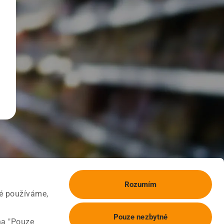
Rozumím
ké používáme,
Pouze nezbytné
na "Pouze