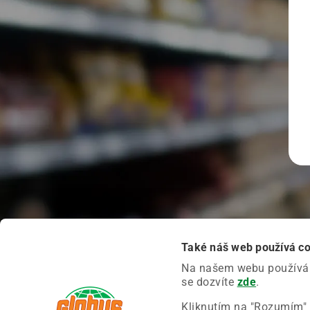
Také náš web používá c
Na našem webu používáme
se dozvíte
zde
.
Kliknutím na "Rozumím" 