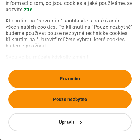
Chyba nastala na naší straně a už ji opravujeme.
informací o tom, co jsou cookies a jaké používáme, se
Zkuste prosím znovu načíst požadovanou stránku.
dozvíte
zde
.
Kliknutím na "Rozumím" souhlasíte s používáním
všech našich cookies. Po kliknutí na "Pouze nezbytné"
Obnovit stránku
Úvodní strana
budeme používat pouze nezbytné technické cookies.
Kliknutím na "Upravit" můžete vybrat, které cookies
budeme používat.
Svou volbu můžete kdykoliv změnit.
Rozumím
Pouze nezbytné
Upravit