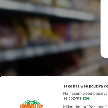
Také náš web používá c
Na našem webu používáme
se dozvíte
zde
.
Kliknutím na "Rozumím" 