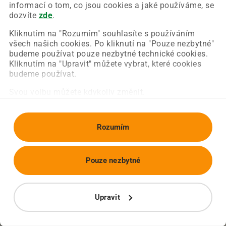
Chyba nastala na naší straně a už ji opravujeme.
informací o tom, co jsou cookies a jaké používáme, se
Zkuste prosím znovu načíst požadovanou stránku.
dozvíte
zde
.
Kliknutím na "Rozumím" souhlasíte s používáním
všech našich cookies. Po kliknutí na "Pouze nezbytné"
Obnovit stránku
Úvodní strana
budeme používat pouze nezbytné technické cookies.
Kliknutím na "Upravit" můžete vybrat, které cookies
budeme používat.
Svou volbu můžete kdykoliv změnit.
Rozumím
Pouze nezbytné
Upravit