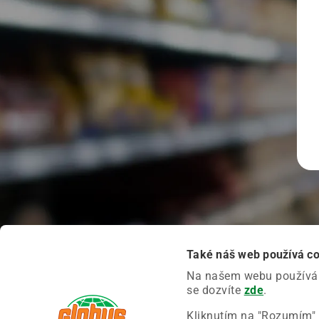
Také náš web používá c
Na našem webu používáme
se dozvíte
zde
.
Kliknutím na "Rozumím" 