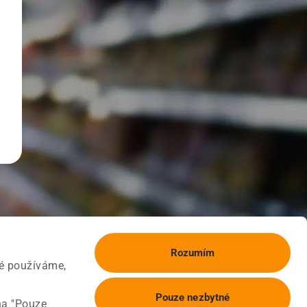
Rozumím
ké používáme,
Pouze nezbytné
na "Pouze