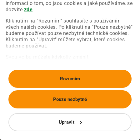
Chyba nastala na naší straně a už ji opravujeme.
informací o tom, co jsou cookies a jaké používáme, se
Zkuste prosím znovu načíst požadovanou stránku.
dozvíte
zde
.
Kliknutím na "Rozumím" souhlasíte s používáním
všech našich cookies. Po kliknutí na "Pouze nezbytné"
Obnovit stránku
Úvodní strana
budeme používat pouze nezbytné technické cookies.
Kliknutím na "Upravit" můžete vybrat, které cookies
budeme používat.
Svou volbu můžete kdykoliv změnit.
Rozumím
Pouze nezbytné
Upravit