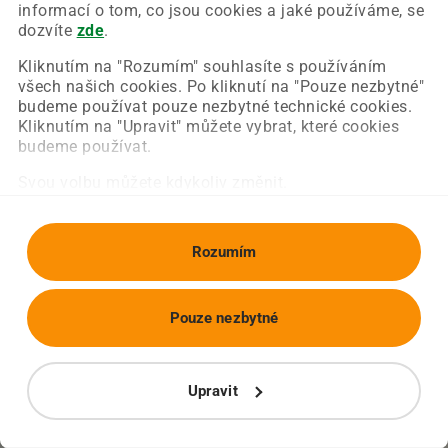
Chyba nastala na naší straně a už ji opravujeme.
informací o tom, co jsou cookies a jaké používáme, se
Zkuste prosím znovu načíst požadovanou stránku.
dozvíte
zde
.
Kliknutím na "Rozumím" souhlasíte s používáním
všech našich cookies. Po kliknutí na "Pouze nezbytné"
Obnovit stránku
Úvodní strana
budeme používat pouze nezbytné technické cookies.
Kliknutím na "Upravit" můžete vybrat, které cookies
budeme používat.
Svou volbu můžete kdykoliv změnit.
Rozumím
Pouze nezbytné
Upravit