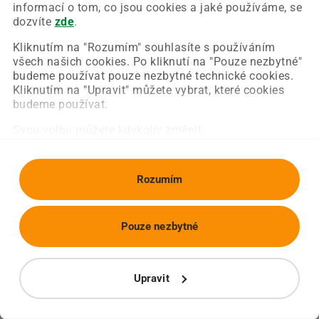
Chyba nastala na naší straně a už ji opravujeme.
informací o tom, co jsou cookies a jaké používáme, se
Zkuste prosím znovu načíst požadovanou stránku.
dozvíte
zde
.
Kliknutím na "Rozumím" souhlasíte s používáním
všech našich cookies. Po kliknutí na "Pouze nezbytné"
Obnovit stránku
Úvodní strana
budeme používat pouze nezbytné technické cookies.
Kliknutím na "Upravit" můžete vybrat, které cookies
budeme používat.
Svou volbu můžete kdykoliv změnit.
Rozumím
Pouze nezbytné
Upravit