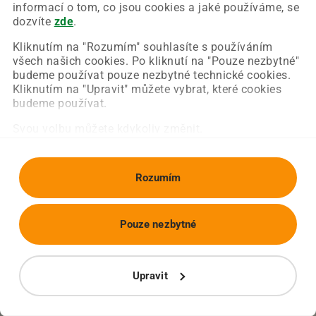
Chyba nastala na naší straně a už ji opravujeme.
informací o tom, co jsou cookies a jaké používáme, se
Zkuste prosím znovu načíst požadovanou stránku.
dozvíte
zde
.
Kliknutím na "Rozumím" souhlasíte s používáním
všech našich cookies. Po kliknutí na "Pouze nezbytné"
Obnovit stránku
Úvodní strana
budeme používat pouze nezbytné technické cookies.
Kliknutím na "Upravit" můžete vybrat, které cookies
budeme používat.
Svou volbu můžete kdykoliv změnit.
Rozumím
Pouze nezbytné
Upravit