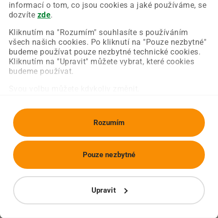
Chyba nastala na naší straně a už ji opravujeme.
informací o tom, co jsou cookies a jaké používáme, se
Zkuste prosím znovu načíst požadovanou stránku.
dozvíte
zde
.
Kliknutím na "Rozumím" souhlasíte s používáním
všech našich cookies. Po kliknutí na "Pouze nezbytné"
Obnovit stránku
Úvodní strana
budeme používat pouze nezbytné technické cookies.
Kliknutím na "Upravit" můžete vybrat, které cookies
budeme používat.
Svou volbu můžete kdykoliv změnit.
Rozumím
Pouze nezbytné
Upravit