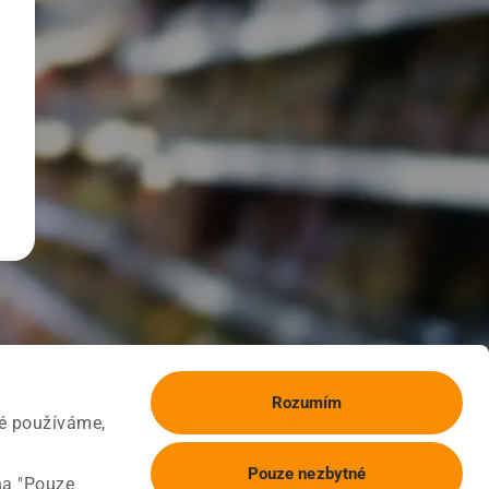
Rozumím
ké používáme,
Pouze nezbytné
na "Pouze