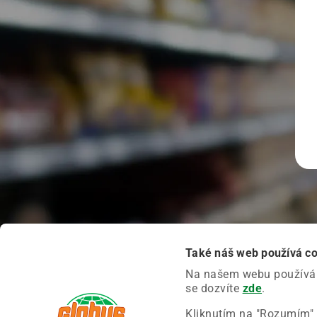
Také náš web používá c
Na našem webu používáme
se dozvíte
zde
.
Kliknutím na "Rozumím" 