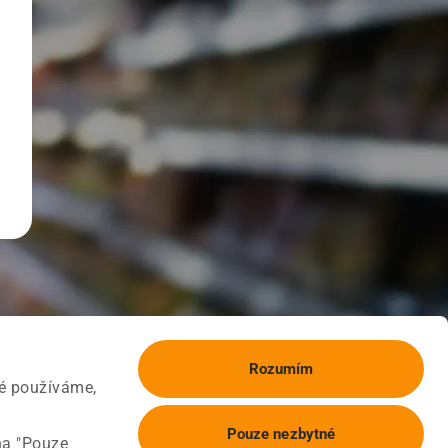
Rozumím
ké používáme,
Pouze nezbytné
na "Pouze