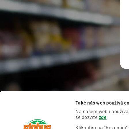
Také náš web používá c
Na našem webu používáme
se dozvíte
zde
.
Kliknutím na "Rozumím" 