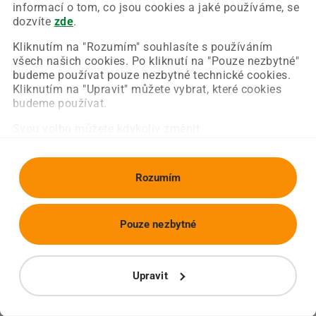
Chyba nastala na naší straně a už ji opravujeme.
informací o tom, co jsou cookies a jaké používáme, se
Zkuste prosím znovu načíst požadovanou stránku.
dozvíte
zde
.
Kliknutím na "Rozumím" souhlasíte s používáním
všech našich cookies. Po kliknutí na "Pouze nezbytné"
Obnovit stránku
Úvodní strana
budeme používat pouze nezbytné technické cookies.
Kliknutím na "Upravit" můžete vybrat, které cookies
budeme používat.
Svou volbu můžete kdykoliv změnit.
Rozumím
Pouze nezbytné
Upravit