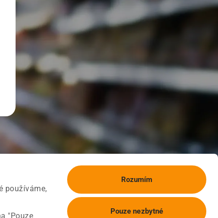
Rozumím
ké používáme,
Pouze nezbytné
na "Pouze