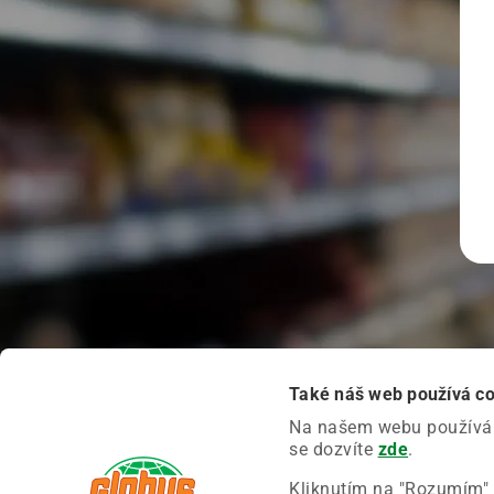
Také náš web používá c
Na našem webu používáme
se dozvíte
zde
.
Kliknutím na "Rozumím" 