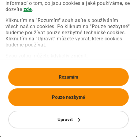
Chyba nastala na naší straně a už ji opravujeme.
informací o tom, co jsou cookies a jaké používáme, se
Zkuste prosím znovu načíst požadovanou stránku.
dozvíte
zde
.
Kliknutím na "Rozumím" souhlasíte s používáním
všech našich cookies. Po kliknutí na "Pouze nezbytné"
Obnovit stránku
Úvodní strana
budeme používat pouze nezbytné technické cookies.
Kliknutím na "Upravit" můžete vybrat, které cookies
budeme používat.
Svou volbu můžete kdykoliv změnit.
Rozumím
Pouze nezbytné
Upravit