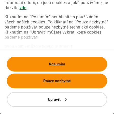
Chyba nastala na naší straně a už ji opravujeme.
informací o tom, co jsou cookies a jaké používáme, se
Zkuste prosím znovu načíst požadovanou stránku.
dozvíte
zde
.
Kliknutím na "Rozumím" souhlasíte s používáním
všech našich cookies. Po kliknutí na "Pouze nezbytné"
Obnovit stránku
Úvodní strana
budeme používat pouze nezbytné technické cookies.
Kliknutím na "Upravit" můžete vybrat, které cookies
budeme používat.
Svou volbu můžete kdykoliv změnit.
Rozumím
Pouze nezbytné
Upravit