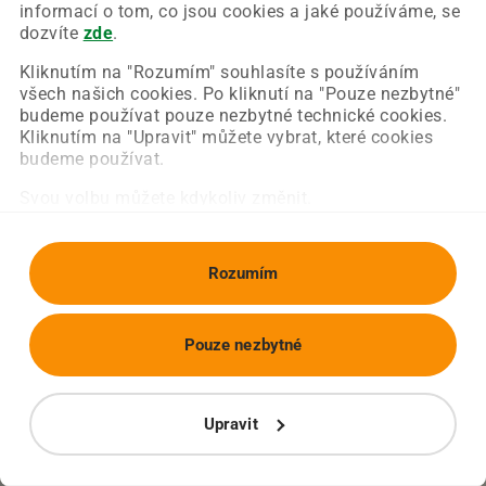
Chyba nastala na naší straně a už ji opravujeme.
informací o tom, co jsou cookies a jaké používáme, se
Zkuste prosím znovu načíst požadovanou stránku.
dozvíte
zde
.
Kliknutím na "Rozumím" souhlasíte s používáním
všech našich cookies. Po kliknutí na "Pouze nezbytné"
Obnovit stránku
Úvodní strana
budeme používat pouze nezbytné technické cookies.
Kliknutím na "Upravit" můžete vybrat, které cookies
budeme používat.
Svou volbu můžete kdykoliv změnit.
Rozumím
Pouze nezbytné
Upravit