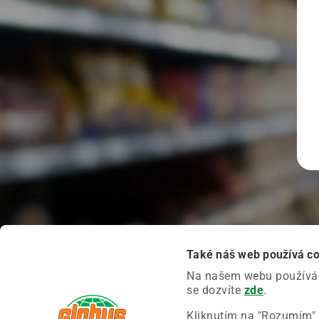
Také náš web používá c
Na našem webu používáme
se dozvíte
zde
.
Kliknutím na "Rozumím" 