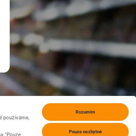
Rozumím
ké používáme,
Pouze nezbytné
na "Pouze