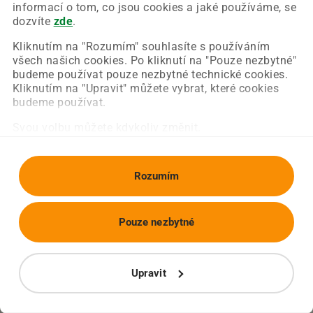
Chyba nastala na naší straně a už ji opravujeme.
informací o tom, co jsou cookies a jaké používáme, se
Zkuste prosím znovu načíst požadovanou stránku.
dozvíte
zde
.
Kliknutím na "Rozumím" souhlasíte s používáním
všech našich cookies. Po kliknutí na "Pouze nezbytné"
Obnovit stránku
Úvodní strana
budeme používat pouze nezbytné technické cookies.
Kliknutím na "Upravit" můžete vybrat, které cookies
budeme používat.
Svou volbu můžete kdykoliv změnit.
Rozumím
Pouze nezbytné
Upravit