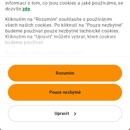
Chyba nastala na naší straně a už ji opravujeme.
informací o tom, co jsou cookies a jaké používáme, se
Zkuste prosím znovu načíst požadovanou stránku.
dozvíte
zde
.
Kliknutím na "Rozumím" souhlasíte s používáním
všech našich cookies. Po kliknutí na "Pouze nezbytné"
Obnovit stránku
Úvodní strana
budeme používat pouze nezbytné technické cookies.
Kliknutím na "Upravit" můžete vybrat, které cookies
budeme používat.
Svou volbu můžete kdykoliv změnit.
Rozumím
Pouze nezbytné
Upravit