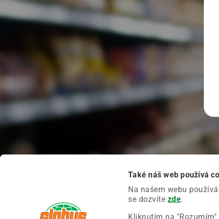
Také náš web používá c
Na našem webu používáme
se dozvíte
zde
.
Kliknutím na "Rozumím" 