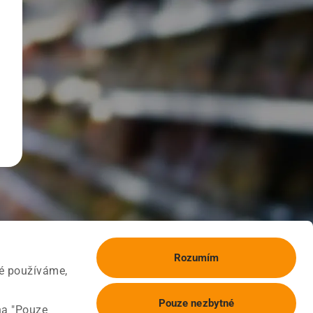
Rozumím
ké používáme,
Pouze nezbytné
na "Pouze