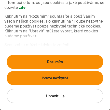
Chyba nastala na naší straně a už ji opravujeme.
informací o tom, co jsou cookies a jaké používáme, se
Zkuste prosím znovu načíst požadovanou stránku.
dozvíte
zde
.
Kliknutím na "Rozumím" souhlasíte s používáním
všech našich cookies. Po kliknutí na "Pouze nezbytné"
Obnovit stránku
Úvodní strana
budeme používat pouze nezbytné technické cookies.
Kliknutím na "Upravit" můžete vybrat, které cookies
budeme používat.
Svou volbu můžete kdykoliv změnit.
Rozumím
Pouze nezbytné
Upravit