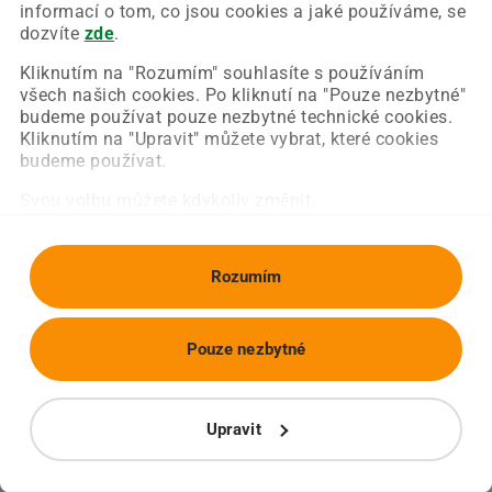
Chyba nastala na naší straně a už ji opravujeme.
informací o tom, co jsou cookies a jaké používáme, se
Zkuste prosím znovu načíst požadovanou stránku.
dozvíte
zde
.
Kliknutím na "Rozumím" souhlasíte s používáním
všech našich cookies. Po kliknutí na "Pouze nezbytné"
Obnovit stránku
Úvodní strana
budeme používat pouze nezbytné technické cookies.
Kliknutím na "Upravit" můžete vybrat, které cookies
budeme používat.
Svou volbu můžete kdykoliv změnit.
Rozumím
Pouze nezbytné
Upravit