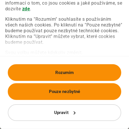
Chyba nastala na naší straně a už ji opravujeme.
informací o tom, co jsou cookies a jaké používáme, se
Zkuste prosím znovu načíst požadovanou stránku.
dozvíte
zde
.
Kliknutím na "Rozumím" souhlasíte s používáním
všech našich cookies. Po kliknutí na "Pouze nezbytné"
Obnovit stránku
Úvodní strana
budeme používat pouze nezbytné technické cookies.
Kliknutím na "Upravit" můžete vybrat, které cookies
budeme používat.
Svou volbu můžete kdykoliv změnit.
Rozumím
Pouze nezbytné
Upravit