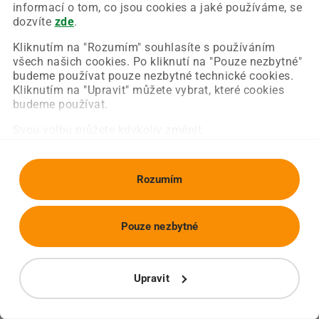
Chyba nastala na naší straně a už ji opravujeme.
informací o tom, co jsou cookies a jaké používáme, se
Zkuste prosím znovu načíst požadovanou stránku.
dozvíte
zde
.
Kliknutím na "Rozumím" souhlasíte s používáním
všech našich cookies. Po kliknutí na "Pouze nezbytné"
Obnovit stránku
Úvodní strana
budeme používat pouze nezbytné technické cookies.
Kliknutím na "Upravit" můžete vybrat, které cookies
budeme používat.
Svou volbu můžete kdykoliv změnit.
Rozumím
Pouze nezbytné
Upravit