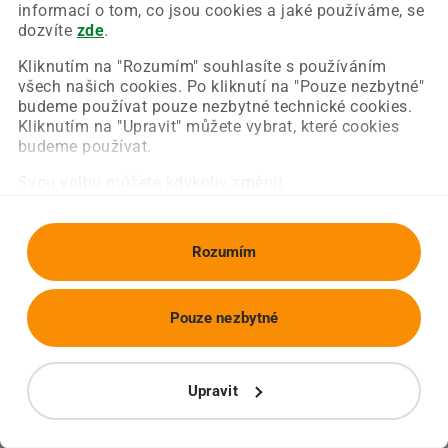
Chyba nastala na naší straně a už ji opravujeme.
informací o tom, co jsou cookies a jaké používáme, se
Zkuste prosím znovu načíst požadovanou stránku.
dozvíte
zde
.
Kliknutím na "Rozumím" souhlasíte s používáním
všech našich cookies. Po kliknutí na "Pouze nezbytné"
Obnovit stránku
Úvodní strana
budeme používat pouze nezbytné technické cookies.
Kliknutím na "Upravit" můžete vybrat, které cookies
budeme používat.
Svou volbu můžete kdykoliv změnit.
Rozumím
Pouze nezbytné
Upravit