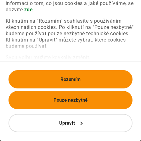
Chyba nastala na naší straně a už ji opravujeme.
informací o tom, co jsou cookies a jaké používáme, se
Zkuste prosím znovu načíst požadovanou stránku.
dozvíte
zde
.
Kliknutím na "Rozumím" souhlasíte s používáním
všech našich cookies. Po kliknutí na "Pouze nezbytné"
Obnovit stránku
Úvodní strana
budeme používat pouze nezbytné technické cookies.
Kliknutím na "Upravit" můžete vybrat, které cookies
budeme používat.
Svou volbu můžete kdykoliv změnit.
Rozumím
Pouze nezbytné
Upravit