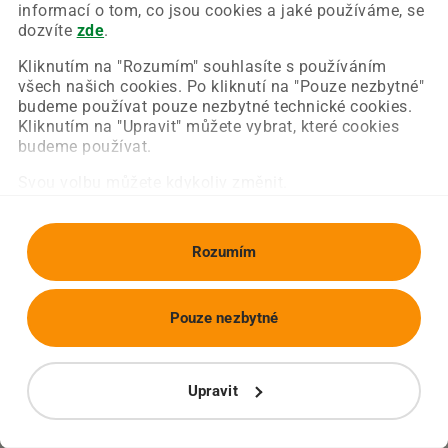
Chyba nastala na naší straně a už ji opravujeme.
informací o tom, co jsou cookies a jaké používáme, se
Zkuste prosím znovu načíst požadovanou stránku.
dozvíte
zde
.
Kliknutím na "Rozumím" souhlasíte s používáním
všech našich cookies. Po kliknutí na "Pouze nezbytné"
Obnovit stránku
Úvodní strana
budeme používat pouze nezbytné technické cookies.
Kliknutím na "Upravit" můžete vybrat, které cookies
budeme používat.
Svou volbu můžete kdykoliv změnit.
Rozumím
Pouze nezbytné
Upravit