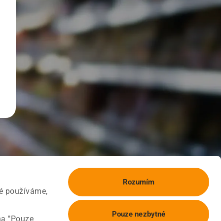
Rozumím
ké používáme,
Pouze nezbytné
na "Pouze