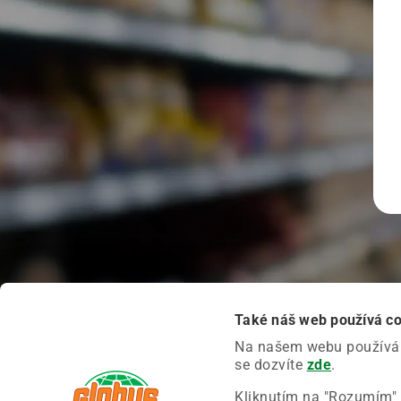
Také náš web používá c
Na našem webu používáme
se dozvíte
zde
.
Kliknutím na "Rozumím" 