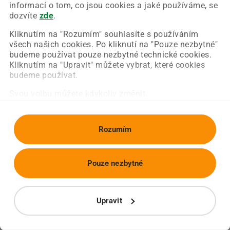
Chyba nastala na naší straně a už ji opravujeme.
informací o tom, co jsou cookies a jaké používáme, se
Zkuste prosím znovu načíst požadovanou stránku.
dozvíte
zde
.
Kliknutím na "Rozumím" souhlasíte s používáním
všech našich cookies. Po kliknutí na "Pouze nezbytné"
Obnovit stránku
Úvodní strana
budeme používat pouze nezbytné technické cookies.
Kliknutím na "Upravit" můžete vybrat, které cookies
budeme používat.
Svou volbu můžete kdykoliv změnit.
Rozumím
Pouze nezbytné
Upravit