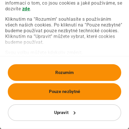
Chyba nastala na naší straně a už ji opravujeme.
informací o tom, co jsou cookies a jaké používáme, se
Zkuste prosím znovu načíst požadovanou stránku.
dozvíte
zde
.
Kliknutím na "Rozumím" souhlasíte s používáním
všech našich cookies. Po kliknutí na "Pouze nezbytné"
Obnovit stránku
Úvodní strana
budeme používat pouze nezbytné technické cookies.
Kliknutím na "Upravit" můžete vybrat, které cookies
budeme používat.
Svou volbu můžete kdykoliv změnit.
Rozumím
Pouze nezbytné
Upravit