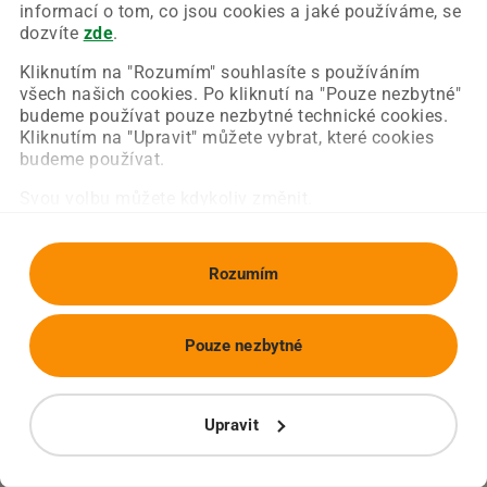
Chyba nastala na naší straně a už ji opravujeme.
informací o tom, co jsou cookies a jaké používáme, se
Zkuste prosím znovu načíst požadovanou stránku.
dozvíte
zde
.
Kliknutím na "Rozumím" souhlasíte s používáním
všech našich cookies. Po kliknutí na "Pouze nezbytné"
Obnovit stránku
Úvodní strana
budeme používat pouze nezbytné technické cookies.
Kliknutím na "Upravit" můžete vybrat, které cookies
budeme používat.
Svou volbu můžete kdykoliv změnit.
Rozumím
Pouze nezbytné
Upravit