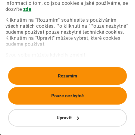
Chyba nastala na naší straně a už ji opravujeme.
informací o tom, co jsou cookies a jaké používáme, se
Zkuste prosím znovu načíst požadovanou stránku.
dozvíte
zde
.
Kliknutím na "Rozumím" souhlasíte s používáním
všech našich cookies. Po kliknutí na "Pouze nezbytné"
Obnovit stránku
Úvodní strana
budeme používat pouze nezbytné technické cookies.
Kliknutím na "Upravit" můžete vybrat, které cookies
budeme používat.
Svou volbu můžete kdykoliv změnit.
Rozumím
Pouze nezbytné
Upravit