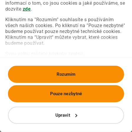
Chyba nastala na naší straně a už ji opravujeme.
informací o tom, co jsou cookies a jaké používáme, se
Zkuste prosím znovu načíst požadovanou stránku.
dozvíte
zde
.
Kliknutím na "Rozumím" souhlasíte s používáním
všech našich cookies. Po kliknutí na "Pouze nezbytné"
Obnovit stránku
Úvodní strana
budeme používat pouze nezbytné technické cookies.
Kliknutím na "Upravit" můžete vybrat, které cookies
budeme používat.
Svou volbu můžete kdykoliv změnit.
Rozumím
Pouze nezbytné
Upravit