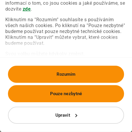
Chyba nastala na naší straně a už ji opravujeme.
informací o tom, co jsou cookies a jaké používáme, se
Zkuste prosím znovu načíst požadovanou stránku.
dozvíte
zde
.
Kliknutím na "Rozumím" souhlasíte s používáním
všech našich cookies. Po kliknutí na "Pouze nezbytné"
Obnovit stránku
Úvodní strana
budeme používat pouze nezbytné technické cookies.
Kliknutím na "Upravit" můžete vybrat, které cookies
budeme používat.
Svou volbu můžete kdykoliv změnit.
Rozumím
Pouze nezbytné
Upravit