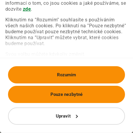
Chyba nastala na naší straně a už ji opravujeme.
informací o tom, co jsou cookies a jaké používáme, se
Zkuste prosím znovu načíst požadovanou stránku.
dozvíte
zde
.
Kliknutím na "Rozumím" souhlasíte s používáním
všech našich cookies. Po kliknutí na "Pouze nezbytné"
Obnovit stránku
Úvodní strana
budeme používat pouze nezbytné technické cookies.
Kliknutím na "Upravit" můžete vybrat, které cookies
budeme používat.
Svou volbu můžete kdykoliv změnit.
Rozumím
Pouze nezbytné
Upravit