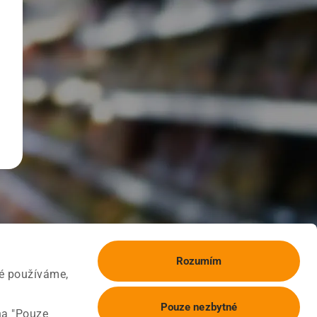
Rozumím
ké používáme,
Pouze nezbytné
na "Pouze