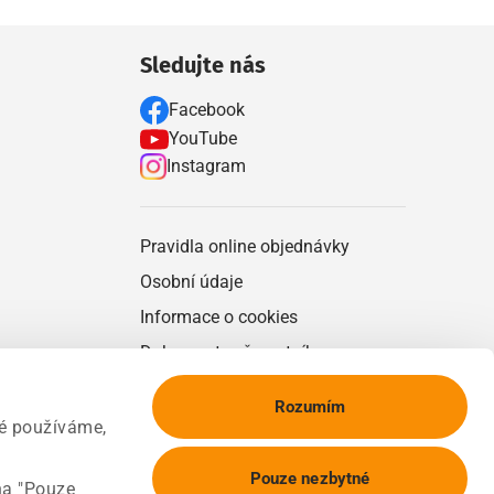
Sledujte nás
Facebook
YouTube
Instagram
Pravidla online objednávky
Osobní údaje
Informace o cookies
Dokumenty věrnostního programu
Ochrana oznamovatelů
Rozumím
Návštěvní řád
ké používáme,
Ostatní dokumenty
Pouze nezbytné
na "Pouze
Firemní spolupráce