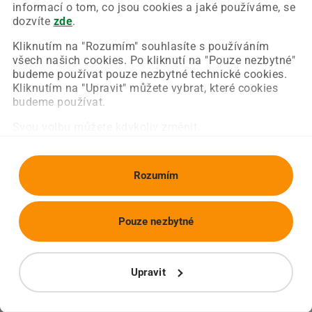
Chyba nastala na naší straně a už ji opravujeme.
informací o tom, co jsou cookies a jaké používáme, se
Zkuste prosím znovu načíst požadovanou stránku.
dozvíte
zde
.
Kliknutím na "Rozumím" souhlasíte s používáním
všech našich cookies. Po kliknutí na "Pouze nezbytné"
Obnovit stránku
Úvodní strana
budeme používat pouze nezbytné technické cookies.
Kliknutím na "Upravit" můžete vybrat, které cookies
budeme používat.
Svou volbu můžete kdykoliv změnit.
Rozumím
Pouze nezbytné
Upravit