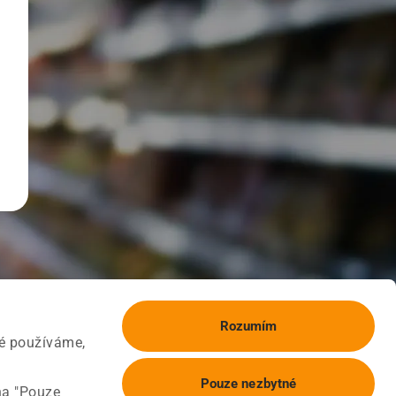
Rozumím
ké používáme,
Pouze nezbytné
na "Pouze