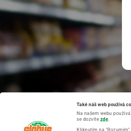
Také náš web používá c
Na našem webu používáme
se dozvíte
zde
.
Kliknutím na "Rozumím" 