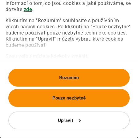
Chyba nastala na naší straně a už ji opravujeme.
informací o tom, co jsou cookies a jaké používáme, se
Zkuste prosím znovu načíst požadovanou stránku.
dozvíte
zde
.
Kliknutím na "Rozumím" souhlasíte s používáním
všech našich cookies. Po kliknutí na "Pouze nezbytné"
Obnovit stránku
Úvodní strana
budeme používat pouze nezbytné technické cookies.
Kliknutím na "Upravit" můžete vybrat, které cookies
budeme používat.
Svou volbu můžete kdykoliv změnit.
Rozumím
Pouze nezbytné
Upravit