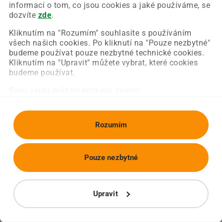
Chyba nastala na naší straně a už ji opravujeme.
informací o tom, co jsou cookies a jaké používáme, se
Zkuste prosím znovu načíst požadovanou stránku.
dozvíte
zde
.
Kliknutím na "Rozumím" souhlasíte s používáním
všech našich cookies. Po kliknutí na "Pouze nezbytné"
Obnovit stránku
Úvodní strana
budeme používat pouze nezbytné technické cookies.
Kliknutím na "Upravit" můžete vybrat, které cookies
budeme používat.
Svou volbu můžete kdykoliv změnit.
Rozumím
Pouze nezbytné
Upravit