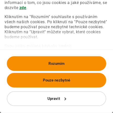
Chyba nastala na naší straně a už ji opravujeme.
informací o tom, co jsou cookies a jaké používáme, se
Zkuste prosím znovu načíst požadovanou stránku.
dozvíte
zde
.
Kliknutím na "Rozumím" souhlasíte s používáním
všech našich cookies. Po kliknutí na "Pouze nezbytné"
Obnovit stránku
Úvodní strana
budeme používat pouze nezbytné technické cookies.
Kliknutím na "Upravit" můžete vybrat, které cookies
budeme používat.
Svou volbu můžete kdykoliv změnit.
Rozumím
Pouze nezbytné
Upravit