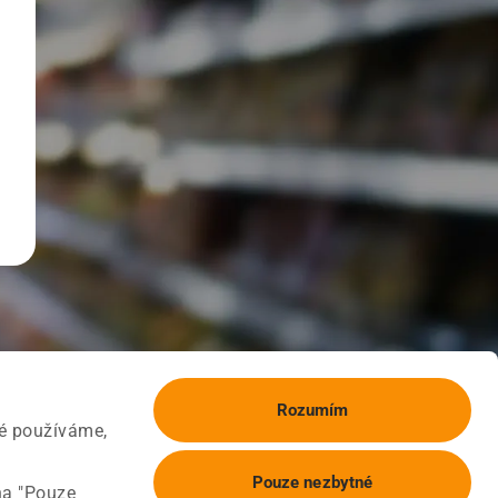
Rozumím
ké používáme,
Pouze nezbytné
na "Pouze