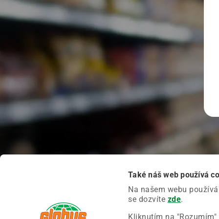
Také náš web používá c
Na našem webu používáme
se dozvíte
zde
.
Kliknutím na "Rozumím" 